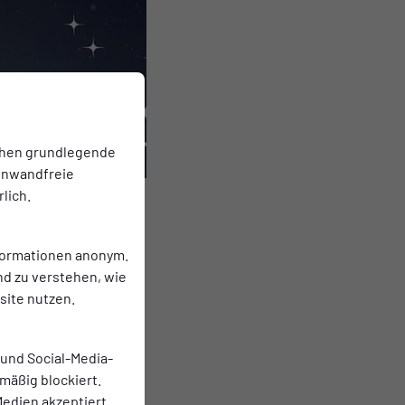
chen grundlegende
einwandfreie
lich.
nformationen anonym.
nd zu verstehen, wie
ite nutzen.
 Neben der Wahl zur
 und ein schöner Abend
 und Social-Media-
mäßig blockiert.
 19 Uhr und ab 19:30
edien akzeptiert