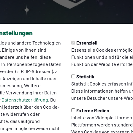
nstellungen
ies und andere Technologien
Essenziell
 Einige von ihnen sind
Essenzielle Cookies ermögli
andere uns helfen, diese
Funktionen und sind für die 
ern. Personenbezogene Daten
Funktion der Website erforder
erden (z. B. IP-Adressen), z.
Statistik
te Anzeigen und Inhalte oder
2026 10:07 Uhr
Statistik Cookies erfassen I
ltsmessung. Weitere
all am 7.2.
Diese Informationen helfen u
die Verwendung Ihrer Daten
unsere Besucher unsere Webs
r
Datenschutzerklärung
. Du
ndet der traditionsreiche Sportlerball des SV Hansa 2026 statt.
l jederzeit über den Cookie-
Externe Medien
ortler des Jahres erwartet die Gäste eine reichhaltige Tombola
ite widerrufen oder
Inhalte von Videoplattformen
ligkeit.
chte, dass aufgrund
Plattformen werden standard
llungen möglicherweise nicht
 im Hotel Landhaus Pollmeyer in Vordersten Thüle. Einlass ist ab
Wenn Cookies von externen M