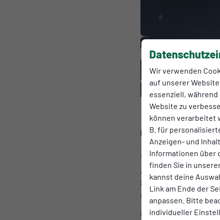
Datenschutzei
Wir verwenden Cook
auf unserer Website.
essenziell, während 
Website zu verbess
können verarbeitet w
B. für personalisier
INFOS
Dienstag, 03.02.
Anzeigen- und Inha
Sportlerb
Informationen über 
finden Sie in unsere
Am Samstag, den 7.2. fi
kannst deine Auswah
Sportlerin oder zum Sp
Link am Ende der Se
mit viel Spaß und Gesel
anpassen. Bitte bea
individueller Einste
Gefeiert wird wie immer